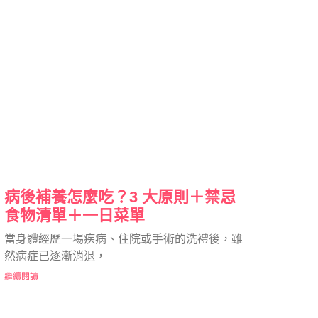
病後補養怎麼吃？3 大原則＋禁忌
食物清單＋一日菜單
當身體經歷一場疾病、住院或手術的洗禮後，雖
然病症已逐漸消退，
繼續閱讀