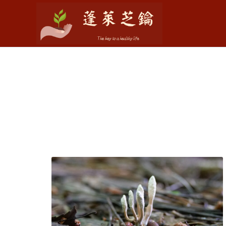
跳
至
主
要
內
容