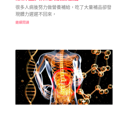
很多人病後努力做營養補給，吃了大量補品卻發
現體力遲遲不回來，
繼續閱讀