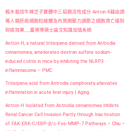
椴木栽培牛樟芝子實體中三萜類活性成分 Antcin K藉由誘
導人類肝癌細胞粒線體及內質網壓力調節之細胞凋亡達到
抑癌效果__臺灣博碩士論文知識加值系統
Antcin-H, a natural triterpene derived from Antrodia
cinnamomea, ameliorates dextran sulfate sodium-
induced colitis in mice by inhibiting the NLRP3
inflammasome – PMC
Triterpene acid from Antrodia camphorata alleviates
inflammation in acute liver injury | Aging
Antcin‐H Isolated from Antrodia cinnamomea Inhibits
Renal Cancer Cell Invasion Partly through Inactivation
of FAK‐ERK‐C/EBP‐β/c‐Fos‐MMP‐7 Pathways – Chiu –