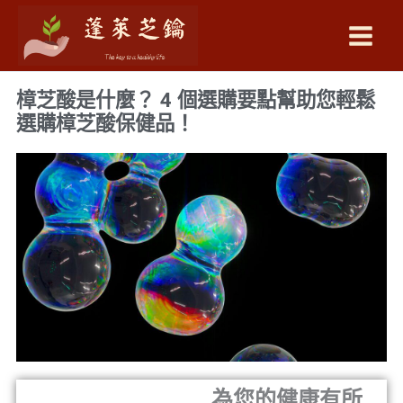
跳
至
主
要
樟芝酸是什麼？ 4 個選購要點幫助您輕鬆
內
選購樟芝酸保健品！
容
為您的健康有所