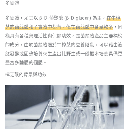
多醣體
多醣體，尤其以 β-D-葡聚醣 (β-D-glucan) 為主，
在牛樟
芝的菌絲體和子實體中都有，但在菌絲體中含量較多
，同
樣具有各種藥理活性與保健功效，是菌絲體產品主要標榜
的成分，由於菌絲體屬於牛樟芝的營養階段，可以藉由液
態發酵或固態培養來生產出比野生或一般椴木培養具備更
豐富多醣體的個體。
樟芝酸的背景與功效