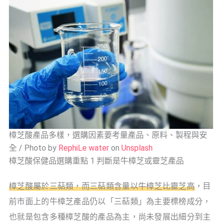
樟芝酸產品多樣，選購因素要考量產品、原料、製程與安
全 / Photo by
RephiLe water
on
Unsplash
樟芝酸保健品選購重點 1 判斷是牛樟芝或靈芝產品
樟芝酸屬於三萜類，而三萜類含量以牛樟芝比靈芝高
，目
前市面上的牛樟芝產品仍以「三萜類」為主要標榜成分，
也就是包含多種樟芝酸的產品為主，尚未發展出細分到主