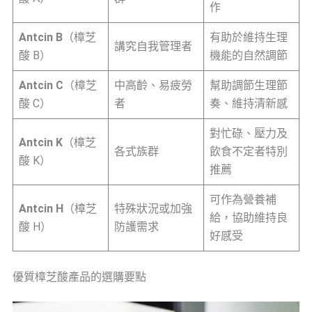
作
Antcin B
（樟芝
有助於維持生理
講究自我管理者
酸 B）
機能的自然調節
Antcin C
（樟芝
中高齡、易疲勞
幫助調節生理節
酸 C）
者
奏、維持清新感
對忙碌、壓力及
Antcin K
（樟芝
各式族群
飲食不定者特別
酸 K）
推薦
可作為營養補
Antcin H
（樟芝
特殊狀況或加強
給，協助維持良
酸 H）
防護需求
好感受
優質樟芝酸產品的選購要點