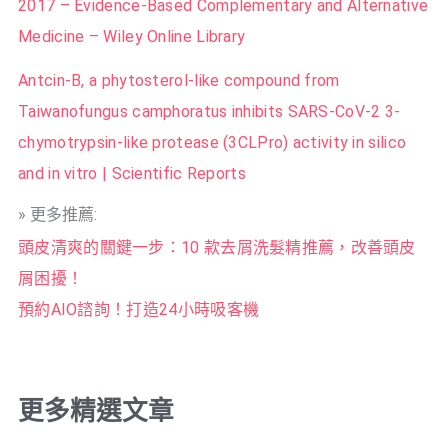
2017 – Evidence-Based Complementary and Alternative
Medicine – Wiley Online Library
Antcin-B, a phytosterol-like compound from
Taiwanofungus camphoratus inhibits SARS-CoV-2 3-
chymotrypsin-like protease (3CLPro) activity in silico
and in vitro | Scientific Reports
» 更多推薦:
頭皮清爽的關鍵一步：10 款去屑洗髮精推薦，改善頭皮
屑困擾！
預約AIO諮詢！打造24小時吸客機
更多精選文章