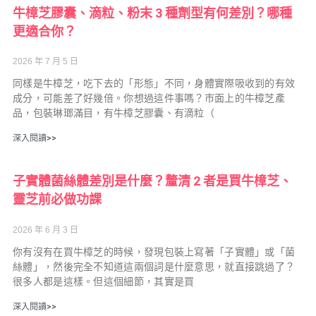
牛樟芝膠囊、滴粒、粉末 3 種劑型有何差別？哪種
更適合你？
2026 年 7 月 5 日
同樣是牛樟芝，吃下去的「形態」不同，身體實際吸收到的有效
成分，可能差了好幾倍。你想過這件事嗎？市面上的牛樟芝產
品，包裝琳瑯滿目，有牛樟芝膠囊、有滴粒（
深入閱讀>>
子實體菌絲體差別是什麼？釐清 2 者是買牛樟芝、
靈芝前必做功課
2026 年 6 月 3 日
你有沒有在買牛樟芝的時候，發現包裝上寫著「子實體」或「菌
絲體」，然後完全不知道這兩個詞是什麼意思，就直接跳過了？
很多人都是這樣。但這個細節，其實是買
深入閱讀>>