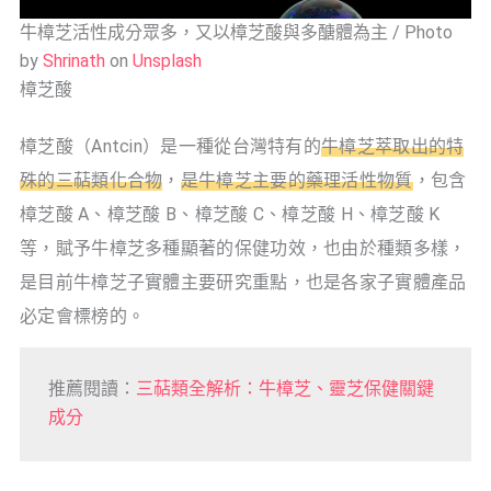
牛樟芝活性成分眾多，又以樟芝酸與多醣體為主 / Photo
by
Shrinath
on
Unsplash
樟芝酸
樟芝酸（Antcin）是一種從台灣特有的
牛樟芝萃取出的特
殊的三萜類化合物
，
是牛樟芝主要的藥理活性物質
，包含
樟芝酸 A、樟芝酸 B、樟芝酸 C、樟芝酸 H、樟芝酸 K
等，賦予牛樟芝多種顯著的保健功效，也由於種類多樣，
是目前牛樟芝子實體主要研究重點，也是各家子實體產品
必定會標榜的。
推薦閱讀：
三萜類全解析：牛樟芝、靈芝保健關鍵
成分