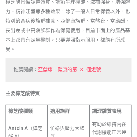
樟芝酸具備調整體質、調節生理機能、滋補強身、增強體
力、精神旺盛等多種效果，除了一般人日常保養以外，也
特別適合病後族群補養、亞健康族群、常熬夜、常應酬、
長出差或中高齡族群作為保健使用，目前市面上的產品基
本上都具有定量機制，只要遵照指示服用，都能有所感
受。
推薦閱讀：
亞健康：健康的第 3 個燈號
主要樟芝酸特質
樟芝酸種類
適用族群
調理體質表現
有助於維持內在
Antcin A
（樟芝
忙碌與壓力大族
代謝機能正常運
酸 A）
群