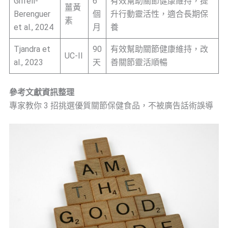
Grifell-
6
有效幫助關節健康維持，提
薑黃
Berenguer
個
升行動靈活性，適合長期保
素
et al., 2024
月
養
Tjandra et
90
有效幫助關節健康維持，改
UC-II
al., 2023
天
善關節靈活順暢
參考文獻資訊整理
專家教你 3 招挑選優質關節保健食品，不被廣告話術誤導