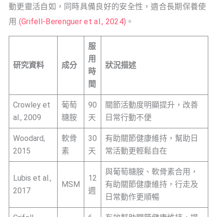
動更靈活自如，同時具備良好的安全性，適合長期保養使
用
(Grifell-Berenguer et al., 2024)
。
服
用
研究資料
成分
狀況描述
時
間
Crowley et
葡萄
90
關節活動度明顯提升，改善
al., 2009
糖胺
天
日常行動不便
Woodard,
軟骨
30
有助關節健康維持，幫助日
2015
素
天
常活動更輕鬆自在
與葡萄糖胺、軟骨素合用，
Lubis et al.,
12
MSM
有助關節健康維持，行走及
2017
週
日常動作更順暢