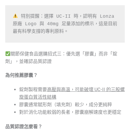
 特別提醒：選擇 UC-II 時，認明有 Lonza 
原廠 Logo 與 40mg 足量添加的標示，這是目前
最有科學支撐的專利原料。
關節保健食品選購招式三：優先選「膠囊」而非「錠
劑」，並確認品質認證
為何推薦膠囊？
錠劑製程需要
高壓與高溫，可能破壞 UC-II 的三股螺
旋蛋白質活性結構
膠囊通常賦形劑（填充劑）較少，成分更純粹
對於消化功能較弱的長者，膠囊崩解速度也更穩定
品質認證怎麼看？