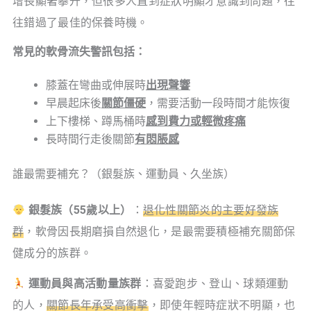
增長顯著攀升，但很多人直到症狀明顯才意識到問題，往
往錯過了最佳的保養時機。
常見的軟骨流失警訊包括：
膝蓋在彎曲或伸展時
出現聲響
早晨起床後
關節僵硬
，需要活動一段時間才能恢復
上下樓梯、蹲馬桶時
感到費力或輕微疼痛
長時間行走後關節
有悶脹感
誰最需要補充？（銀髮族、運動員、久坐族）
銀髮族（55歲以上）
：
退化性關節炎的主要好發族
群
，軟骨因長期磨損自然退化，是最需要積極補充關節保
健成分的族群。
運動員與高活動量族群
：喜愛跑步、登山、球類運動
的人，
關節長年承受高衝擊
，即使年輕時症狀不明顯，也