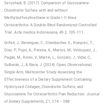
Setyohadi, B. (2017). Comparison of Glucosamine-
Chondroitin Sulfate with and without
Methylsulfonylmethane in Grade I-II Knee
Osteoarthritis: A Double Blind Randomized Controlled
Trial..
Acta medica Indonesiana
, 49 2, 105-111 .
Grifell, J., Berenguer, C., Steinbacher, G., Kranjcec, T.,
Díaz, P., Pujol, A., Pereira, A., Martos, M., Velázquez, J.,
Pagán, M., Romo, V., Martín, L., Gonzalo, J., Vidal, C.,
Sulbarán, J., & Riera, J. (2024). Open, Observational,
Single-Arm, Multicenter Study Assessing the
Effectiveness of a Dietary Supplement Containing
Hydrolyzed Collagen, Chondroitin Sulfate, and
Glucosamine for Osteoarthritis Pain Reduction.
Journal
of Dietary Supplements
, 21, 374 – 388.