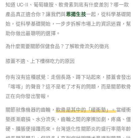
知道 UC-II、葡萄糖胺、軟骨素到底有什麼差別？哪一款
產品真正適合你？讓我們與
恩揚生技
一起，從科學基礎開
始，從科學基礎開始，一步步拆解市場上的資訊迷霧，幫
助你做出最聰明的選擇。
為什麼需要關節保健食品？了解軟骨流失的徵兆
膝蓋不適、上下樓梯吃力的原因
你有沒有這種感覺：走個長路、蹲下站起來，膝蓋會發出
「喀喀」的聲音？這不是老了才有的問題，而是關節軟骨
正在向你發出警報。
關節就像機器的齒輪，
軟骨是其中的「緩衝墊」。
當緩衝
墊逐漸磨損、水分流失，齒輪之間的摩擦加劇，疼痛、僵
硬、腫脹便接踵而來。台灣退化性關節炎的盛行率隨年齡