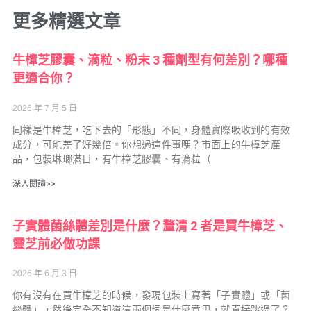
更多精選文章
牛樟芝膠囊、滴粒、粉末 3 種劑型有何差別？哪種
更適合你？
2026 年 7 月 5 日
同樣是牛樟芝，吃下去的「形態」不同，身體實際吸收到的有效
成分，可能差了好幾倍。你想過這件事嗎？市面上的牛樟芝產
品，包裝琳瑯滿目，有牛樟芝膠囊、有滴粒（
深入閱讀>>
子實體菌絲體差別是什麼？釐清 2 者是買牛樟芝、
靈芝前必做功課
2026 年 6 月 3 日
你有沒有在買牛樟芝的時候，發現包裝上寫著「子實體」或「菌
絲體」，然後完全不知道這兩個詞是什麼意思，就直接跳過了？