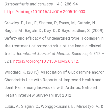
Osteoarthritis and cartilage
, 14 3, 286-94 .
https://doi.org/10.1016/J.JOCA.2005.10.003
.
Crowley, D., Lau, F., Sharma, P., Evans, M., Guthrie, N.,
Bagchi, M., Bagchi, D., Dey, D., & Raychaudhuri, S. (2009).
Safety and efficacy of undenatured type II collagen in
the treatment of osteoarthritis of the knee: a clinical
trial.
International Journal of Medical Sciences
, 6, 312 –
321.
https://doi.org/10.7150/IJMS.6.312
.
Woodard, K. (2015). Association of Glucosamine and/or
Chondroitin Use with Reports of Improved Health and
Joint Pain among Individuals with Arthritis, National
Health Interview Survey (NHIS) 2012.
Lubis, A., Siagian, C., Wonggokusuma, E., Marsetyo, A., &