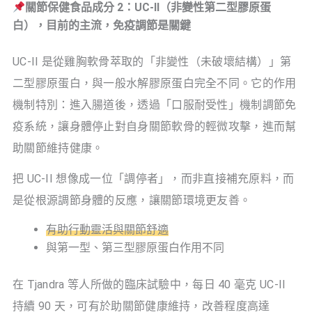
關節保健食品成分 2：UC-II（非變性第二型膠原蛋
白），目前的主流，免疫調節是關鍵
UC-II 是從雞胸軟骨萃取的「非變性（未破壞結構）」第
二型膠原蛋白，與一般水解膠原蛋白完全不同。它的作用
機制特別：進入腸道後，透過「口服耐受性」機制調節免
疫系統，讓身體停止對自身關節軟骨的輕微攻擊，進而幫
助關節維持健康。
把 UC-II 想像成一位「調停者」，而非直接補充原料，而
是從根源調節身體的反應，讓關節環境更友善。
有助行動靈活與關節舒適
與第一型、第三型膠原蛋白作用不同
在 Tjandra 等人所做的臨床試驗中，每日 40 毫克 UC-II
持續 90 天，可有於助關節健康維持，改善程度高達